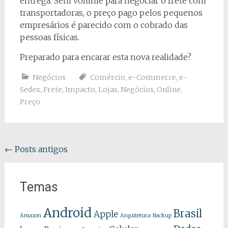
entrega. Sem volume para negociar o frete com
transportadoras, o preço pago pelos pequenos
empresários é parecido com o cobrado das
pessoas físicas.
Preparado para encarar esta nova realidade?
Negócios
Comércio
,
e-Commerce
,
e-
Sedex
,
Frete
,
Impacto
,
Lojas
,
Negócios
,
Online
,
Preço
Navegação
←
Posts antigos
dos
posts
Temas
Android
Brasil
Apple
Amazon
Arquitetura
Backup