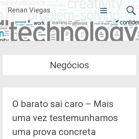
Pular
Renan Viegas
para
o
conteúdo
Negócios
O barato sai caro – Mais
uma vez testemunhamos
uma prova concreta