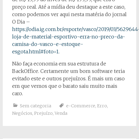
preço real. Até a mídia deu destaque a este caso,
como podemos ver aqui nesta matéria do jornal
O Dia –
https://odia.ig.com.br/esporte/vasco/2019/03/5629644
loja-de-material-esportivo-erra-no-preco-da-
camisa-do-vasco-e-estoque-
esgota.html#foto=1.
Não faça economia em sua estrutura de
BackOffice. Certamente um bom software teria
evitado este e outros prejuízos. É mais um caso
em que vemos que o barato saiu muito mais
caro.
Sem categoria
e-Commerce
,
Erro
,
Negócios
,
Prejuízo
,
Venda