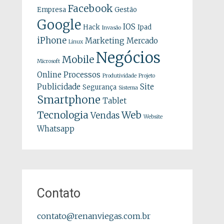
Facebook
Empresa
Gestão
Google
IOS
Hack
Ipad
Invasão
iPhone
Marketing
Mercado
Linux
Negócios
Mobile
Microsoft
Online
Processos
Produtividade
Projeto
Publicidade
Site
Segurança
Sistema
Smartphone
Tablet
Tecnologia
Web
Vendas
Website
Whatsapp
Contato
contato@renanviegas.com.br