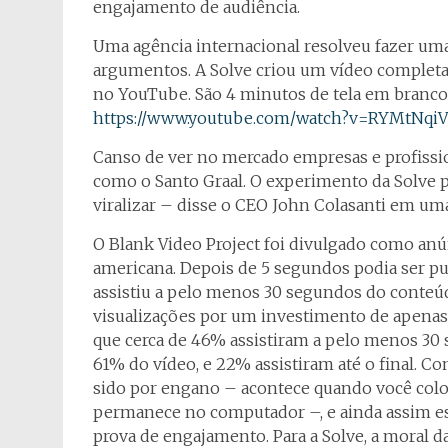
engajamento de audiência.
Uma agência internacional resolveu fazer uma 
argumentos. A Solve criou um vídeo complet
no YouTube. São 4 minutos de tela em branco. 
https://www.youtube.com/watch?v=RYMtNqi
Canso de ver no mercado empresas e profissio
como o Santo Graal. O experimento da Solve 
viralizar – disse o CEO John Colasanti em uma
O Blank Video Project foi divulgado como anú
americana. Depois de 5 segundos podia ser pu
assistiu a pelo menos 30 segundos do conteúdo
visualizações por um investimento de apenas U
que cerca de 46% assistiram a pelo menos 30 s
61% do vídeo, e 22% assistiram até o final. 
sido por engano – acontece quando você coloc
permanece no computador –, e ainda assim 
prova de engajamento. Para a Solve, a moral da