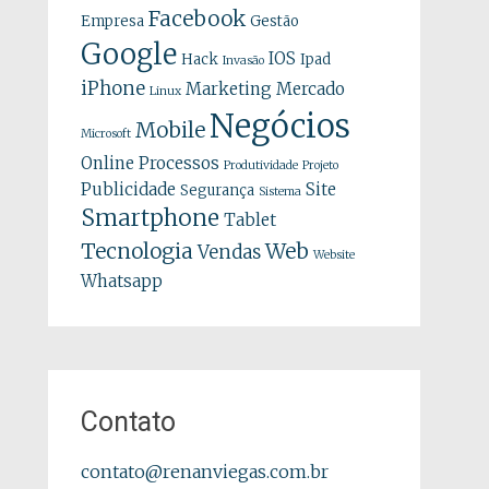
Facebook
Empresa
Gestão
Google
IOS
Hack
Ipad
Invasão
iPhone
Marketing
Mercado
Linux
Negócios
Mobile
Microsoft
Online
Processos
Produtividade
Projeto
Publicidade
Site
Segurança
Sistema
Smartphone
Tablet
Tecnologia
Web
Vendas
Website
Whatsapp
Contato
contato@renanviegas.com.br