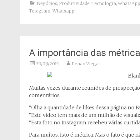
Negócios
,
Produtividade
,
Tecnologia
,
WhatsAp
Telegram
,
Whatsapp
A importância das métrica
30/09/2015
Renan Viegas
Muitas vezes durante reuniões de prospecçã
comentários:
“Olha a quantidade de likes dessa página no 
“Este vídeo tem mais de um milhão de visual
“Esta foto no Instagram recebeu várias curtid
Para muitos, isto é métrica. Mas o fato é que