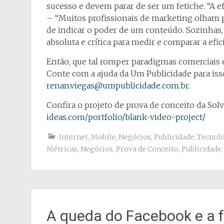
sucesso e devem parar de ser um fetiche. “A efi
– “Muitos profissionais de marketing olham p
de indicar o poder de um conteúdo. Sozinha
absoluta e crítica para medir e comparar a efici
Então, que tal romper paradigmas comerciais e
Conte com a ajuda da Um Publicidade para iss
renan.viegas@umpublicidade.com.br
.
Confira o projeto de prova de conceito da Sol
ideas.com/portfolio/blank-video-project/
Internet
,
Mobile
,
Negócios
,
Publicidade
,
Tecnol
Métricas
,
Negócios
,
Prova de Conceito
,
Publicidade
A queda do Facebook e a 