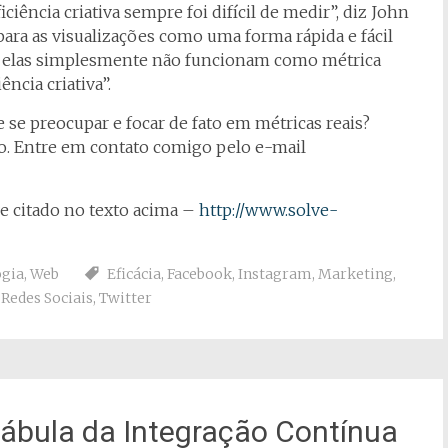
ciência criativa sempre foi difícil de medir”, diz John
ara as visualizações como uma forma rápida e fácil
s, elas simplesmente não funcionam como métrica
ência criativa”.
 se preocupar e focar de fato em métricas reais?
o. Entre em contato comigo pelo e-mail
ve citado no texto acima –
http://www.solve-
ogia
,
Web
Eficácia
,
Facebook
,
Instagram
,
Marketing
,
,
Redes Sociais
,
Twitter
fábula da Integração Contínua