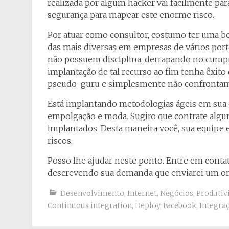
realizada por algum hacker vai facilmente pa
segurança para mapear este enorme risco.
Por atuar como consultor, costumo ter uma bo
das mais diversas em empresas de vários por
não possuem disciplina, derrapando no cump
implantação de tal recurso ao fim tenha êxit
pseudo-guru e simplesmente não confrontam 
Está implantando metodologias ágeis em sua 
empolgação e moda. Sugiro que contrate algum
implantados. Desta maneira você, sua equipe 
riscos.
Posso lhe ajudar neste ponto. Entre em cont
descrevendo sua demanda que enviarei um o
Desenvolvimento
,
Internet
,
Negócios
,
Produtiv
Continuous integration
,
Deploy
,
Facebook
,
Integra