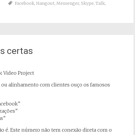
p
Facebook
,
Hangout
,
Messenger
,
Skype
,
Talk
,
s certas
o ou alinhamento com clientes ouço os famosos
Facebook”
izações”
as”
 não é. Este número não tem conexão direta com o