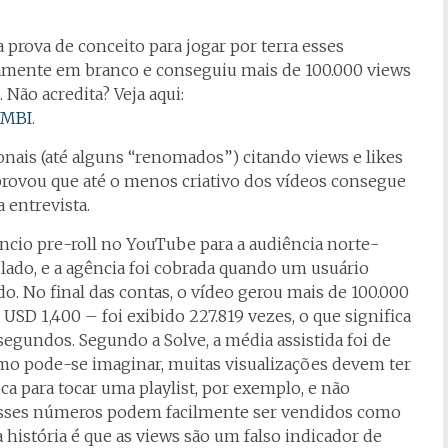
prova de conceito para jogar por terra esses
amente em branco e conseguiu mais de 100.000 views
Não acredita? Veja aqui:
VMBI
.
nais (até alguns “renomados”) citando views e likes
provou que até o menos criativo dos vídeos consegue
 entrevista.
ncio pre-roll no YouTube para a audiência norte-
lado, e a agência foi cobrada quando um usuário
. No final das contas, o vídeo gerou mais de 100.000
SD 1,400 – foi exibido 227.819 vezes, o que significa
egundos. Segundo a Solve, a média assistida foi de
Como pode-se imaginar, muitas visualizações devem ter
a para tocar uma playlist, por exemplo, e não
esses números podem facilmente ser vendidos como
 história é que as views são um falso indicador de