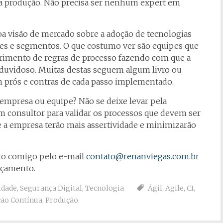
ra produção. Não precisa ser nenhum expert em
a visão de mercado sobre a adoção de tecnologias
tes e segmentos. O que costumo ver são equipes que
rimento de regras de processo fazendo com que a
o duvidoso. Muitas destas seguem algum livro ou
prós e contras de cada passo implementado.
empresa ou equipe? Não se deixe levar pela
 consultor para validar os processos que devem ser
e a empresa terão mais assertividade e minimizarão
ato comigo pelo e-mail
contato@renanviegas.com.br
rçamento.
idade
,
Segurança Digital
,
Tecnologia
Ágil
,
Agile
,
CI
,
ção Contínua
,
Produção