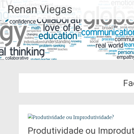
Pular
Renan Viegas
para
o
conteúdo
Fa
Produtividade ou Improdut