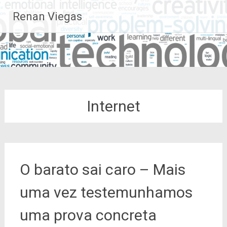
Pular
Renan Viegas
para
o
conteúdo
Internet
O barato sai caro – Mais
uma vez testemunhamos
uma prova concreta