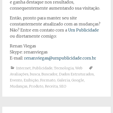
e ganha destaque nos resultados,
consequentemente aumentando sua visitação.
Então, pronto para manter seu site
constantemente atualizado com as mudanças?
Não? Entre em contato com a
Um Publicidade
ou diretamente comigo:
Renan Viegas
Skype: renanviegas
E-mail:
renan.viegas@umpublicidade.com.br
Internet
,
Publicidade
,
Tecnologia
,
Web
Avaliações
,
busca
,
Buscador
,
Dados Estruturados
,
Evento
,
Exibição
,
Formato
,
Galeria
,
Google
,
Mudanças
,
Produto
,
Receita
,
SEO