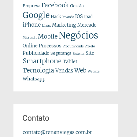
Facebook
Empresa
Gestão
Google
IOS
Hack
Ipad
Invasão
iPhone
Marketing
Mercado
Linux
Negócios
Mobile
Microsoft
Online
Processos
Produtividade
Projeto
Publicidade
Site
Segurança
Sistema
Smartphone
Tablet
Tecnologia
Web
Vendas
Website
Whatsapp
Contato
contato@renanviegas.com.br