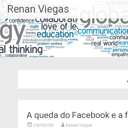
Pular
Renan Viegas
para
o
conteúdo
A queda do Facebook e a 
29/09/2015
Renan Viegas