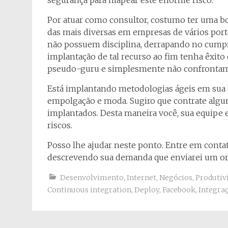
segurança para mapear este enorme risco.
Por atuar como consultor, costumo ter uma bo
das mais diversas em empresas de vários por
não possuem disciplina, derrapando no cump
implantação de tal recurso ao fim tenha êxit
pseudo-guru e simplesmente não confrontam 
Está implantando metodologias ágeis em sua 
empolgação e moda. Sugiro que contrate algum
implantados. Desta maneira você, sua equipe 
riscos.
Posso lhe ajudar neste ponto. Entre em cont
descrevendo sua demanda que enviarei um o
Desenvolvimento
,
Internet
,
Negócios
,
Produtiv
Continuous integration
,
Deploy
,
Facebook
,
Integra