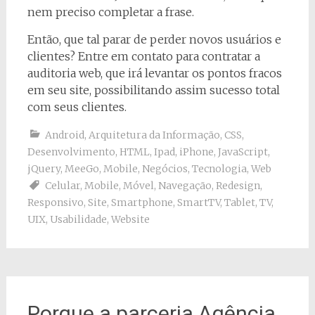
nem preciso completar a frase.
Então, que tal parar de perder novos usuários e
clientes? Entre em contato para contratar a
auditoria web, que irá levantar os pontos fracos
em seu site, possibilitando assim sucesso total
com seus clientes.
Android
,
Arquitetura da Informação
,
CSS
,
Desenvolvimento
,
HTML
,
Ipad
,
iPhone
,
JavaScript
,
jQuery
,
MeeGo
,
Mobile
,
Negócios
,
Tecnologia
,
Web
Celular
,
Mobile
,
Móvel
,
Navegação
,
Redesign
,
Responsivo
,
Site
,
Smartphone
,
SmartTV
,
Tablet
,
TV
,
UIX
,
Usabilidade
,
Website
Porque a parceria Agência