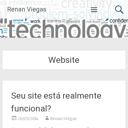
Pular
Renan Viegas
para
o
conteúdo
Website
Seu site está realmente
funcional?
26/05/2014
Renan Viegas