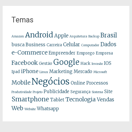
Temas
Android
Brasil
Apple
Amazon
Arquitetura
Backup
Dados
Celular
busca
Business
Carreira
Computador
e-Commerce
Empreender
Emprego
Empresa
Google
Facebook
IOS
Gestão
Hack
Invasão
iPhone
Marketing
Mercado
Ipad
Linux
Microsoft
Negócios
Mobile
Online
Processos
Publicidade
Site
Segurança
Produtividade
Projeto
Sistema
Smartphone
Tecnologia
Vendas
Tablet
Web
Whatsapp
Website