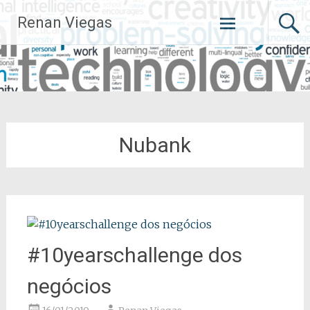
Pular
Renan Viegas
para
o
conteúdo
Nubank
#10yearschallenge dos
negócios