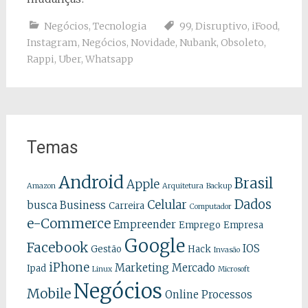
Negócios
,
Tecnologia
99
,
Disruptivo
,
iFood
,
Instagram
,
Negócios
,
Novidade
,
Nubank
,
Obsoleto
,
Rappi
,
Uber
,
Whatsapp
Temas
Android
Brasil
Apple
Amazon
Arquitetura
Backup
Dados
Celular
busca
Business
Carreira
Computador
e-Commerce
Empreender
Emprego
Empresa
Google
Facebook
IOS
Gestão
Hack
Invasão
iPhone
Marketing
Mercado
Ipad
Linux
Microsoft
Negócios
Mobile
Online
Processos