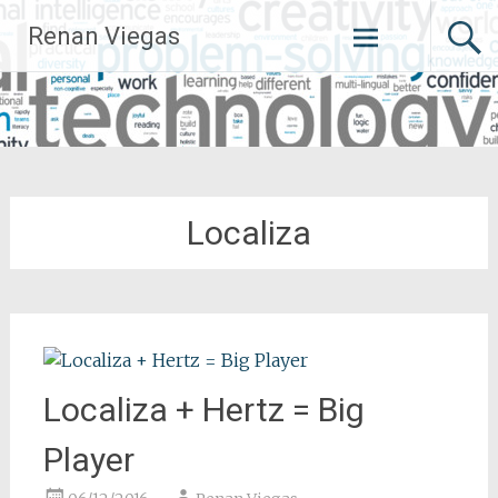
Pular
Renan Viegas
para
o
conteúdo
Localiza
Localiza + Hertz = Big
Player