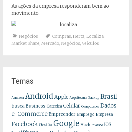
As ações da empresa responderam bem ao
movimento.
Negócios
Compras
,
Hertz
,
Localiza
,
Market Share
,
Mercado
,
Negócios
,
Veículos
Temas
Android
Brasil
Apple
Amazon
Arquitetura
Backup
Dados
Celular
busca
Business
Carreira
Computador
e-Commerce
Empreender
Emprego
Empresa
Google
Facebook
IOS
Gestão
Hack
Invasão