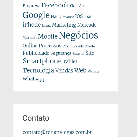
Facebook
Empresa
Gestão
Google
IOS
Hack
Ipad
Invasão
iPhone
Marketing
Mercado
Linux
Negócios
Mobile
Microsoft
Online
Processos
Produtividade
Projeto
Publicidade
Site
Segurança
Sistema
Smartphone
Tablet
Tecnologia
Web
Vendas
Website
Whatsapp
Contato
contato@renanviegas.com.br