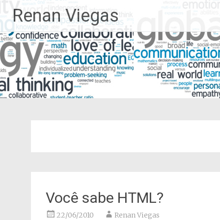
Pular
Renan Viegas
para
o
conteúdo
Você sabe HTML?
22/06/2010
Renan Viegas