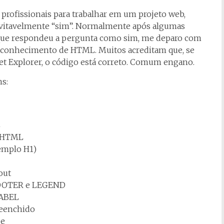
rofissionais para trabalhar em um projeto web,
nevitavelmente “sim”. Normalmente após algumas
 que respondeu a pergunta como sim, me deparo com
conhecimento de HTML. Muitos acreditam que, se
et Explorer, o código está correto. Comum engano.
s:
L
o HTML
xemplo H1)
out
FOOTER e LEGEND
LABEL
reenchido
de