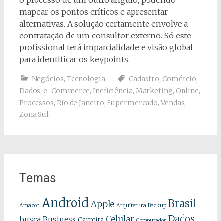
o processo de um outro ângulo, podendo
mapear os pontos críticos e apresentar
alternativas. A solução certamente envolve a
contratação de um consultor externo. Só este
profissional terá imparcialidade e visão global
para identificar os keypoints.
Negócios
,
Tecnologia
Cadastro
,
Comércio
,
Dados
,
e-Commerce
,
Ineficiência
,
Marketing
,
Online
,
Processos
,
Rio de Janeiro
,
Supermercado
,
Vendas
,
Zona Sul
Temas
Android
Brasil
Apple
Amazon
Arquitetura
Backup
Dados
Celular
busca
Business
Carreira
Computador