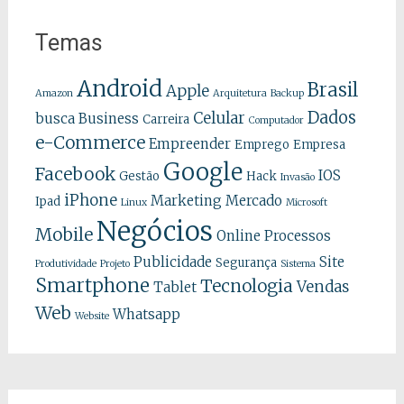
Temas
Android
Brasil
Apple
Amazon
Arquitetura
Backup
Dados
Celular
busca
Business
Carreira
Computador
e-Commerce
Empreender
Emprego
Empresa
Google
Facebook
IOS
Gestão
Hack
Invasão
iPhone
Marketing
Mercado
Ipad
Linux
Microsoft
Negócios
Mobile
Online
Processos
Publicidade
Site
Segurança
Produtividade
Projeto
Sistema
Smartphone
Tecnologia
Vendas
Tablet
Web
Whatsapp
Website