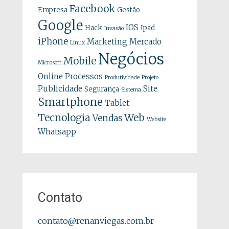
Facebook
Empresa
Gestão
Google
IOS
Hack
Ipad
Invasão
iPhone
Marketing
Mercado
Linux
Negócios
Mobile
Microsoft
Online
Processos
Produtividade
Projeto
Publicidade
Site
Segurança
Sistema
Smartphone
Tablet
Tecnologia
Web
Vendas
Website
Whatsapp
Contato
contato@renanviegas.com.br