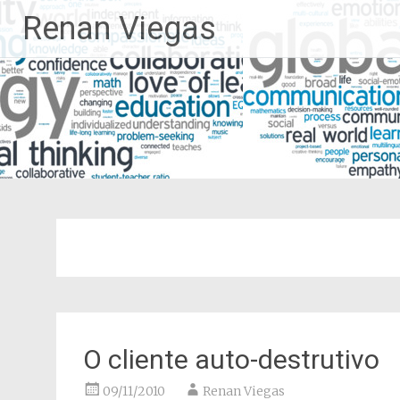
Pular
Renan Viegas
para
o
conteúdo
O cliente auto-destrutivo
09/11/2010
Renan Viegas