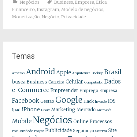
Negócios
Business
,
Empresa
,
Ética
,
Financeiro
,
Instagram
,
Modelo de negócios
,
Monetização
,
Negócio
,
Privacidade
Temas
Android
Brasil
Apple
Amazon
Arquitetura
Backup
Dados
Celular
busca
Business
Carreira
Computador
e-Commerce
Empreender
Emprego
Empresa
Google
Facebook
IOS
Gestão
Hack
Invasão
iPhone
Marketing
Mercado
Ipad
Linux
Microsoft
Negócios
Mobile
Online
Processos
Publicidade
Site
Segurança
Produtividade
Projeto
Sistema