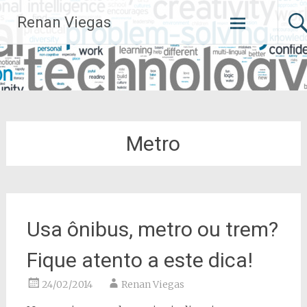
Pular
Renan Viegas
para
o
conteúdo
Metro
Usa ônibus, metro ou trem?
Fique atento a este dica!
24/02/2014
Renan Viegas