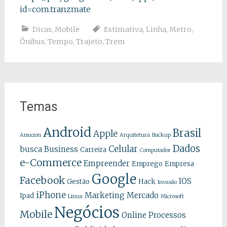
id=com.tranzmate
Dicas
,
Mobile
Estimativa
,
Linha
,
Metro
,
Ônibus
,
Tempo
,
Trajeto
,
Trem
Temas
Android
Brasil
Apple
Amazon
Arquitetura
Backup
Dados
Celular
busca
Business
Carreira
Computador
e-Commerce
Empreender
Emprego
Empresa
Google
Facebook
IOS
Gestão
Hack
Invasão
iPhone
Marketing
Mercado
Ipad
Linux
Microsoft
Negócios
Mobile
Online
Processos