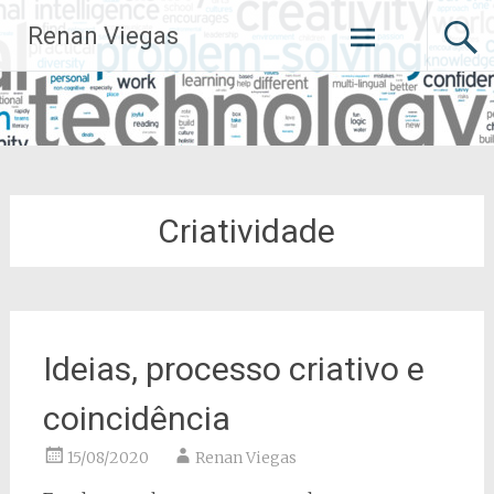
Pular
Renan Viegas
para
o
conteúdo
Criatividade
Ideias, processo criativo e
coincidência
15/08/2020
Renan Viegas