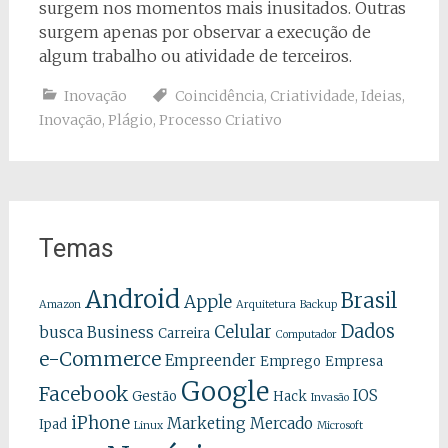
surgem nos momentos mais inusitados. Outras
surgem apenas por observar a execução de
algum trabalho ou atividade de terceiros.
Inovação
Coincidência
,
Criatividade
,
Ideias
,
Inovação
,
Plágio
,
Processo Criativo
Temas
Android
Brasil
Apple
Amazon
Arquitetura
Backup
Dados
Celular
busca
Business
Carreira
Computador
e-Commerce
Empreender
Emprego
Empresa
Google
Facebook
IOS
Gestão
Hack
Invasão
iPhone
Marketing
Mercado
Ipad
Linux
Microsoft