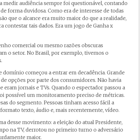
ara medir audiência sempre foi questionável, contando
 de forma duvidosa. Como era de interesse de todas
o que o alcance era muito maior do que a realidade,
a contestar tais dados. Era um jogo de Ganha x
nho comercial ou mesmo razões obscuras
am o setor. No Brasil, por exemplo, tivemos o
.
sse domínio começou a entrar em decadência. Grande
ta de opções por parte dos consumidores. Não havia
ce eram jornais e TVs. Quando o espectador passou a
foi possível um monitoramento preciso de métricas.
esas do segmento. Pessoas tinham acesso fácil a
 formato texto, áudio e, mais recentemente, vídeo.
ma desse movimento: a eleição do atual Presidente,
po na TV, derrotou no primeiro turno o adversário
surdamente maior.