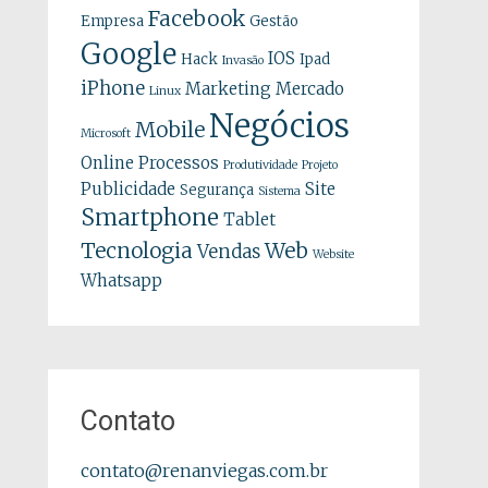
Facebook
Empresa
Gestão
Google
IOS
Hack
Ipad
Invasão
iPhone
Marketing
Mercado
Linux
Negócios
Mobile
Microsoft
Online
Processos
Produtividade
Projeto
Publicidade
Site
Segurança
Sistema
Smartphone
Tablet
Tecnologia
Web
Vendas
Website
Whatsapp
Contato
contato@renanviegas.com.br