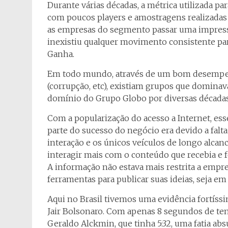
Durante várias décadas, a métrica utilizada p
com poucos players e amostragens realizadas
as empresas do segmento passar uma impressã
inexistiu qualquer movimento consistente par
Ganha.
Em todo mundo, através de um bom desempe
(corrupção, etc), existiam grupos que dominav
domínio do Grupo Globo por diversas décadas
Com a popularização do acesso a Internet, e
parte do sucesso do negócio era devido a fal
interação e os únicos veículos de longo alcan
interagir mais com o conteúdo que recebia e 
A informação não estava mais restrita a empr
ferramentas para publicar suas ideias, seja em
Aqui no Brasil tivemos uma evidência fortíssi
Jair Bolsonaro. Com apenas 8 segundos de tem
Geraldo Alckmin, que tinha 5:32, uma fatia ab