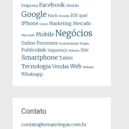
Facebook
Empresa
Gestão
Google
IOS
Hack
Ipad
Invasão
iPhone
Marketing
Mercado
Linux
Negócios
Mobile
Microsoft
Online
Processos
Produtividade
Projeto
Publicidade
Site
Segurança
Sistema
Smartphone
Tablet
Tecnologia
Web
Vendas
Website
Whatsapp
Contato
contato@renanviegas.com.br