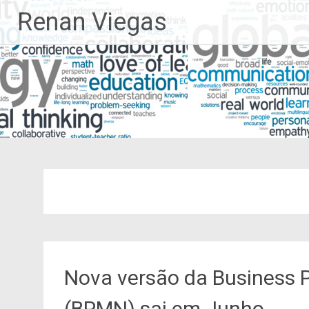
Pular
Renan Viegas
para
o
conteúdo
Nova versão da Business 
(BPMN) sai em Junho