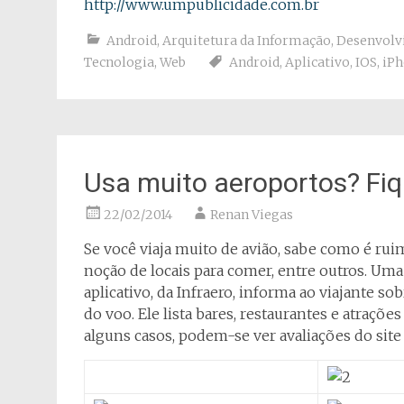
http://www.umpublicidade.com.br
Android
,
Arquitetura da Informação
,
Desenvolv
Tecnologia
,
Web
Android
,
Aplicativo
,
IOS
,
iP
Usa muito aeroportos? Fiq
22/02/2014
Renan Viegas
Se você viaja muito de avião, sabe como é ru
noção de locais para comer, entre outros. Uma 
aplicativo, da Infraero, informa ao viajante s
do voo. Ele lista bares, restaurantes e atraçõe
alguns casos, podem-se ver avaliações do site