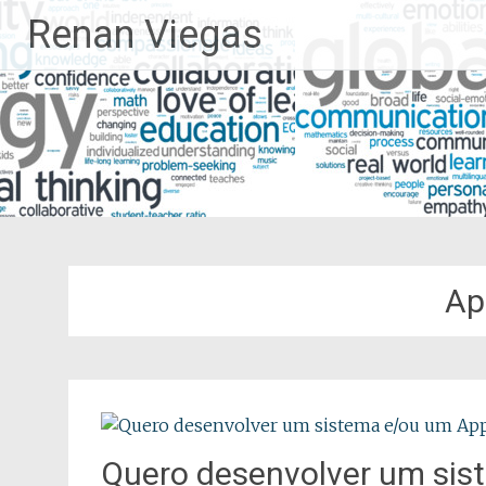
Pular
Renan Viegas
para
o
conteúdo
Ap
Quero desenvolver um sis