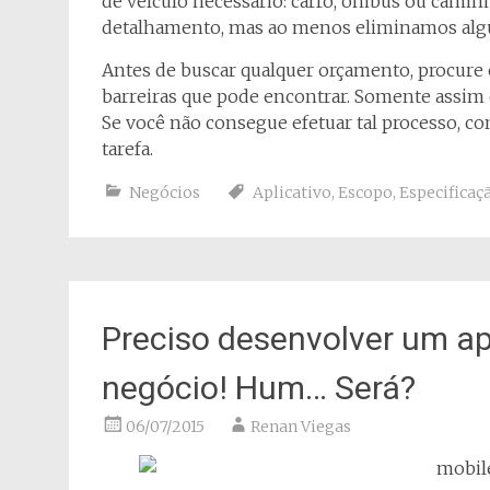
de veículo necessário: carro, ônibus ou cami
detalhamento, mas ao menos eliminamos algu
Antes de buscar qualquer orçamento, procure
barreiras que pode encontrar. Somente assim 
Se você não consegue efetuar tal processo, co
tarefa.
Negócios
Aplicativo
,
Escopo
,
Especificaç
Preciso desenvolver um ap
negócio! Hum… Será?
06/07/2015
Renan Viegas