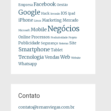
Facebook
Empresa
Gestão
Google
IOS
Hack
Ipad
Invasão
iPhone
Marketing
Mercado
Linux
Negócios
Mobile
Microsoft
Online
Processos
Produtividade
Projeto
Publicidade
Site
Segurança
Sistema
Smartphone
Tablet
Tecnologia
Web
Vendas
Website
Whatsapp
Contato
contato@renanviegas.com.br