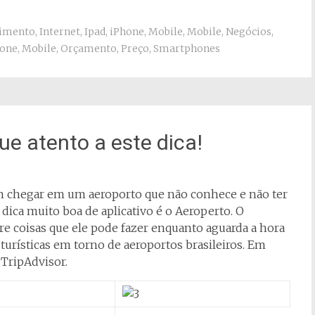
imento
,
Internet
,
Ipad
,
iPhone
,
Mobile
,
Mobile
,
Negócios
,
hone
,
Mobile
,
Orçamento
,
Preço
,
Smartphones
ue atento a este dica!
im chegar em um aeroporto que não conhece e não ter
dica muito boa de aplicativo é o Aeroperto. O
obre coisas que ele pode fazer enquanto aguarda a hora
s turísticas em torno de aeroportos brasileiros. Em
 TripAdvisor.