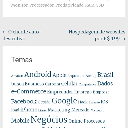
Monitor
,
Processador
,
Produtividade
,
RAM
,
SSD
Navegação
←
O cliente auto-
Hospedagem de websites
destrutivo
por R$ 1,99
→
do
post
Temas
Android
Brasil
Apple
Amazon
Arquitetura
Backup
Dados
Celular
busca
Business
Carreira
Computador
e-Commerce
Empreender
Emprego
Empresa
Google
Facebook
IOS
Gestão
Hack
Invasão
iPhone
Marketing
Mercado
Ipad
Linux
Microsoft
Negócios
Mobile
Online
Processos