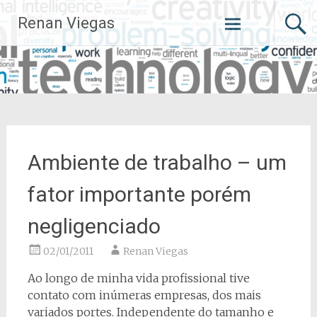
Pular
Renan Viegas
para
o
conteúdo
Ambiente de trabalho – um
fator importante porém
negligenciado
02/01/2011
Renan Viegas
Ao longo de minha vida profissional tive
contato com inúmeras empresas, dos mais
variados portes. Independente do tamanho e