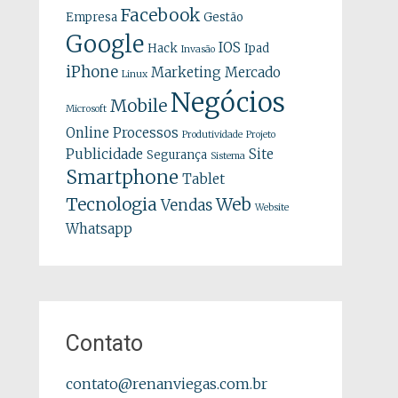
Facebook
Empresa
Gestão
Google
IOS
Hack
Ipad
Invasão
iPhone
Marketing
Mercado
Linux
Negócios
Mobile
Microsoft
Online
Processos
Produtividade
Projeto
Publicidade
Site
Segurança
Sistema
Smartphone
Tablet
Tecnologia
Web
Vendas
Website
Whatsapp
Contato
contato@renanviegas.com.br