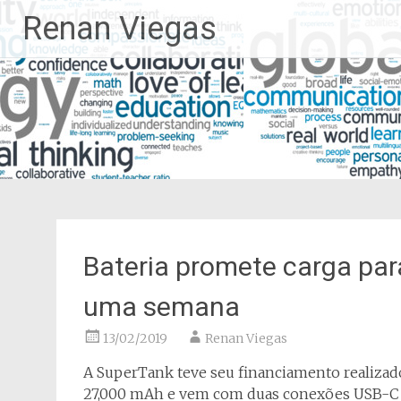
Pular
Renan Viegas
para
o
conteúdo
Bateria promete carga pa
uma semana
13/02/2019
Renan Viegas
A SuperTank teve seu financiamento realizado 
27,000 mAh e vem com duas conexões USB-C 