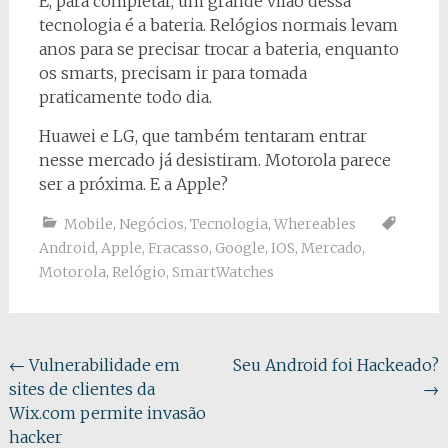
E, para completar, um grande vilão dessa
tecnologia é a bateria. Relógios normais levam
anos para se precisar trocar a bateria, enquanto
os smarts, precisam ir para tomada
praticamente todo dia.
Huawei e LG, que também tentaram entrar
nesse mercado já desistiram. Motorola parece
ser a próxima. E a Apple?
Mobile
,
Negócios
,
Tecnologia
,
Whereables
Android
,
Apple
,
Fracasso
,
Google
,
IOS
,
Mercado
,
Motorola
,
Relógio
,
SmartWatches
Navegação
←
Vulnerabilidade em
Seu Android foi Hackeado?
sites de clientes da
→
do
Wix.com permite invasão
post
hacker