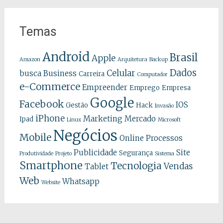
Temas
Android
Brasil
Apple
Amazon
Arquitetura
Backup
Dados
Celular
busca
Business
Carreira
Computador
e-Commerce
Empreender
Emprego
Empresa
Google
Facebook
IOS
Gestão
Hack
Invasão
iPhone
Marketing
Mercado
Ipad
Linux
Microsoft
Negócios
Mobile
Online
Processos
Publicidade
Site
Segurança
Produtividade
Projeto
Sistema
Smartphone
Tecnologia
Vendas
Tablet
Web
Whatsapp
Website