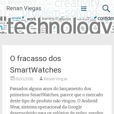
Pular
Renan Viegas
para
o
conteúdo
O fracasso dos
SmartWatches
01/12/2016
Renan Viegas
Passados alguns anos do lançamento dos
primeiros SmartWatches, parece que o mercado
deste tipo de produto não vingou. O Android
Wear, sistema operacional da Google
desenvolvido para os relógios de pulso, vendeu