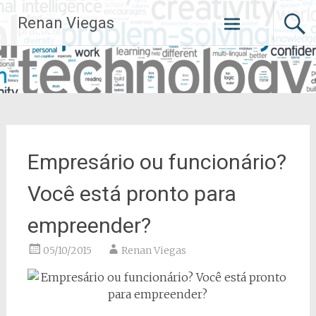
Pular
Renan Viegas
para
o
conteúdo
Empresário ou funcionário?
Você está pronto para
empreender?
05/10/2015
Renan Viegas