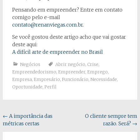
Pensando em empreender? Entre em contato
comigo pelo e-mail
contato@renanviegas.com.br
.
Se você gostou deste artigo acho que vai gostar
deste aqui:
A difícil arte de empreender no Brasil
Negócios
Abrir negócio
,
Crise
,
Empreendedorismo
,
Empreender
,
Emprego
,
Empresa
,
Empresário
,
Funcionário
,
Necessidade
,
Oportunidade
,
Perfil
Navegação
←
A importância das
O cliente sempre tem
métricas certas
razão. Será?
→
do
post