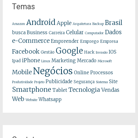
Temas
Android
Brasil
Apple
Amazon
Arquitetura
Backup
Dados
Celular
busca
Business
Carreira
Computador
e-Commerce
Empreender
Emprego
Empresa
Google
Facebook
IOS
Gestão
Hack
Invasão
iPhone
Marketing
Mercado
Ipad
Linux
Microsoft
Negócios
Mobile
Online
Processos
Publicidade
Site
Segurança
Produtividade
Projeto
Sistema
Smartphone
Tecnologia
Vendas
Tablet
Web
Whatsapp
Website