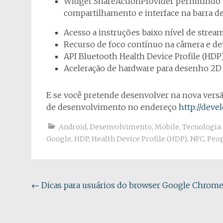
Widget ShareActionProvider permitindo i
compartilhamento e interface na barra d
Acesso a instruções baixo nível de strea
Recurso de foco contínuo na câmera e de
API Bluetooth Health Device Profile (HDP
Aceleração de hardware para desenho 2D
E se você pretende desenvolver na nova versão
de desenvolvimento no endereço
http://deve
Android
,
Desenvolvimento
,
Mobile
,
Tecnologia
Google
,
HDP
,
Health Device Profile (HDP)
,
NFC
,
Peop
Navegação
←
Dicas para usuários do browser Google Chrom
do
post