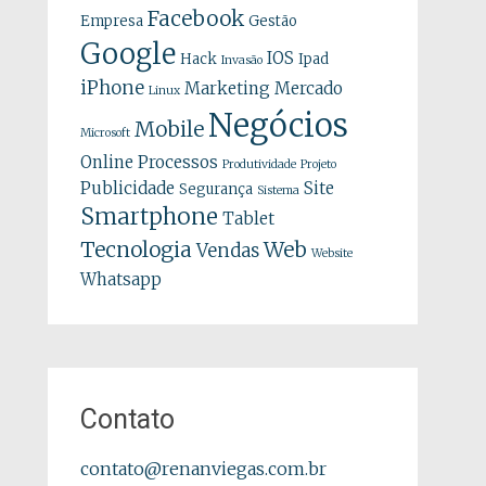
Facebook
Empresa
Gestão
Google
IOS
Hack
Ipad
Invasão
iPhone
Marketing
Mercado
Linux
Negócios
Mobile
Microsoft
Online
Processos
Produtividade
Projeto
Publicidade
Site
Segurança
Sistema
Smartphone
Tablet
Tecnologia
Web
Vendas
Website
Whatsapp
Contato
contato@renanviegas.com.br