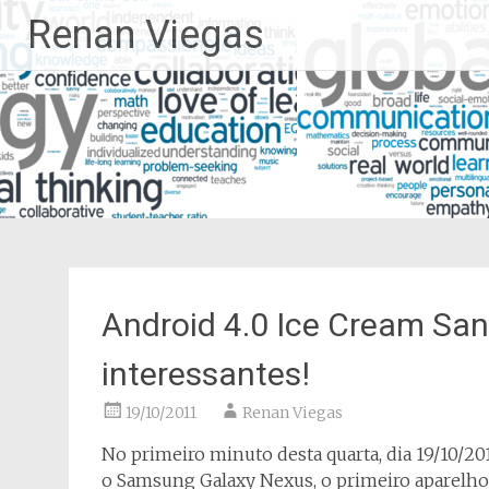
Pular
Renan Viegas
para
o
conteúdo
Android 4.0 Ice Cream Sa
interessantes!
19/10/2011
Renan Viegas
No primeiro minuto desta quarta, dia 19/10/
o Samsung Galaxy Nexus, o primeiro aparelho