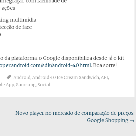
ntegração com facilidade de
e ações
ming multimídia
tecção de face
)
 da plataforma, o Google disponibiliza desde já o kit
loper.android.com/sdk/android-4.0.html
. Boa sorte!
Android
,
Android 4.0 Ice Cream Sandwich
,
API
,
le App
,
Samsung
,
Social
e
Novo player no mercado de comparação de preços:
Google Shopping
→